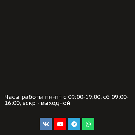
Мотосалон 8-967-043-03-14
Мотокурс
,
Владимирская область
,
Киржач
,
Привок
зальная
,
63
Перейти в MAX
motokurs2018@gmail.com
Техцентр 8-961-251-21-80
Отдел запчастей 8-903-506-49-29
Часы работы пн-пт с 09:00-19:00, сб 09:00-
16:00, вскр - выходной