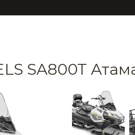
ELS SA800T Атама