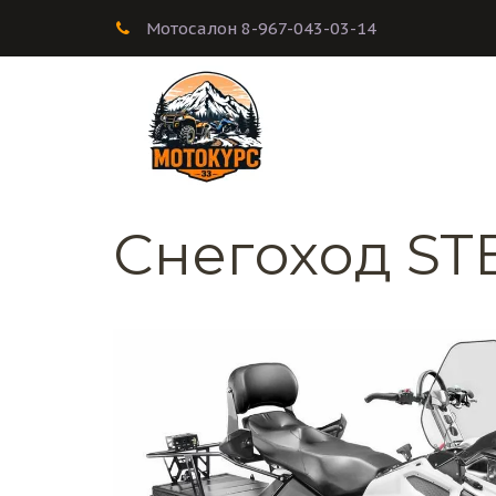
Мотосалон 8-967-043-03-14
Снегоход ST